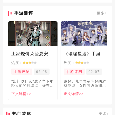
外得到
手游测评
更多+
土家烧饼荣登夏安必吃榜？烧饼西施摇身成流量网红！
《璀璨星途》手游测评：专注事业与搞钱，这波“真香”了！
热度：
热度：
手游评测
02-08
手游评测
02-07
“出门吃什么”成了当下年
说起近几年异军突起的游
轻人们的纠结点，好在美
戏类型，女性向必须拥有
食必吃榜的出现，为大伙
姓名。各大中小厂商、知
正文详情>>
正文详情>>
解
名大
热门攻略
更多+