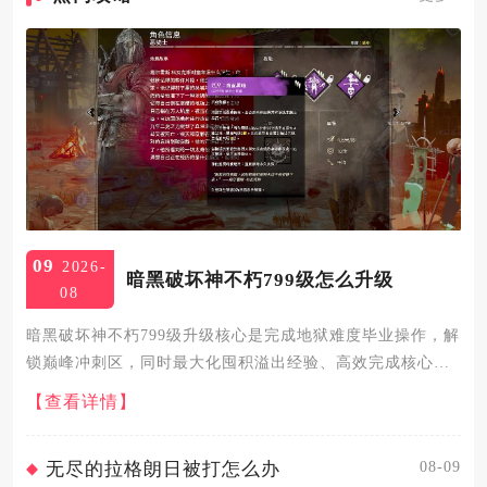
09
2026-
暗黑破坏神不朽799级怎么升级
08
暗黑破坏神不朽799级升级核心是完成地狱难度毕业操作，解
锁巅峰冲刺区，同时最大化囤积溢出经验、高效完成核心任
务，即可平稳突破等级瓶颈进入800级及以上的灾厄难度挑
【查看详情】
战。799级处于减负护肝区的等级上限，角色获取的所有溢出
经验都...
08-09
无尽的拉格朗日被打怎么办