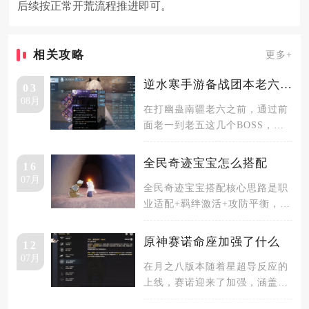
后续按正常开荒流程推进即可。
相关攻略
更多+
逆水寒手游备战团本老六素问装备怎么穿
03
08月
在打幽蛊南疆老六之前，通过前
面老一到老五这几个BOSS，或
多或少都会掉落对应的独珍装
备，优
全民奇迹宝宝怎么搭配
16
07月
全民奇迹宝宝搭配核心思路是职
业适配+羁绊激活+攻防平衡，当
前主流搭配为：战士选雷泽+霜
华+
原神赛诺命座加强了什么
12
07月
在月之八版本随着星超导反应的
上线，赛诺迎来了加强，涵盖了
各个方面，在原本的基础之上额