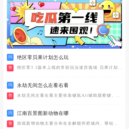
问
绝区零贝果计划怎么玩
答
绝区零3.1版本上线的常驻玩法迷宫诡域·贝果计划，融合了零号...
问
永劫无间怎么左看右看
答
永劫无间左看右看主要依靠键鼠Alt辅助观察键、鼠标自由拖动视...
问
江南百景图新动物在哪
答
游戏新增动物主要分布在全解锁州府城内、驿站探险副本、鸡鸣山星...