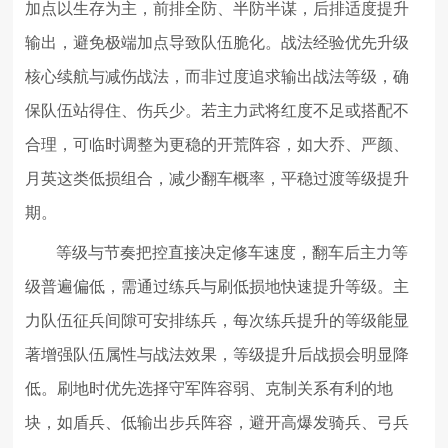
加点以生存为主，前排全防、半防半谋，后排适度提升
输出，避免极端加点导致队伍脆化。战法经验优先升级
核心续航与减伤战法，而非过度追求输出战法等级，确
保队伍站得住、伤兵少。若主力武将红度不足或搭配不
合理，可临时调整为更稳的开荒阵容，如大乔、严颜、
月英这类低损组合，减少翻车概率，平稳过渡等级提升
期。
等级与节奏把控直接决定修车速度，翻车后主力等
级普遍偏低，需通过练兵与刷低损地快速提升等级。主
力队伍征兵间隙可安排练兵，每次练兵提升的等级能显
著增强队伍属性与战法效果，等级提升后战损会明显降
低。刷地时优先选择守军阵容弱、克制关系有利的地
块，如盾兵、低输出步兵阵容，避开高爆发骑兵、弓兵