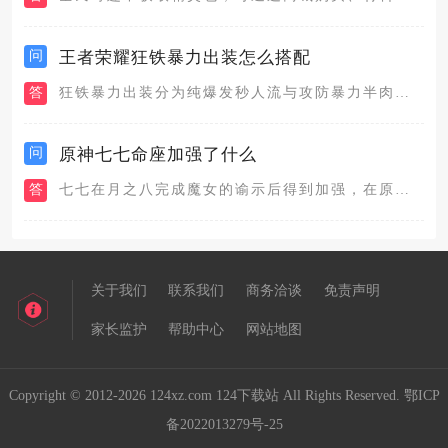
问
王者荣耀狂铁暴力出装怎么搭配
答
狂铁暴力出装分为纯爆发秒人流与攻防暴力半肉两套主流搭配，纯爆...
问
原神七七命座加强了什么
答
七七在月之八完成魔女的谕示后得到加强，在原本的基础上，让七七...
关于我们
联系我们
商务洽谈
免责声明
家长监护
帮助中心
网站地图
Copyright © 2012-2026 124xz.com 124下载站 All Rights Reserved.
鄂ICP
备2022013279号-25