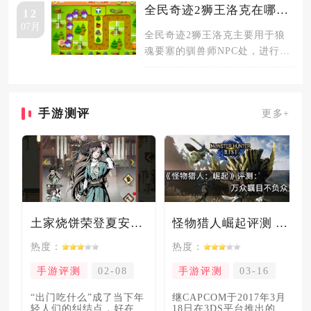
心，同时
全民奇迹2狮王洛克在哪里用
12
07月
全民奇迹2狮王洛克主要用于狼
魂要塞的驯兽师NPC处，进行宠
物合成与属性强化操作，同时也
可在
手游测评
更多+
土家烧饼荣登夏安必吃榜？烧饼西施摇身成流量网红！
怪物猎人崛起评测 万众瞩目不负众望
热度：
热度：
手游评测
02-08
手游评测
03-16
“出门吃什么”成了当下年
继CAPCOM于2017年3月
轻人们的纠结点，好在美
18日在3DS平台推出的