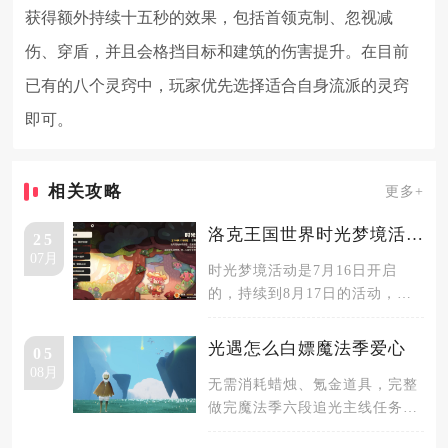
获得额外持续十五秒的效果，包括首领克制、忽视减
伤、穿盾，并且会格挡目标和建筑的伤害提升。在目前
已有的八个灵窍中，玩家优先选择适合自身流派的灵窍
即可。
相关攻略
更多+
洛克王国世界时光梦境活动怎么参与
25
07月
时光梦境活动是7月16日开启
的，持续到8月17日的活动，差
不多有一个月的时间来参与。玩
家的
光遇怎么白嫖魔法季爱心
05
08月
无需消耗蜡烛、氪金道具，完整
做完魔法季六段追光主线任务，
即可稳定免费领取六颗常驻爱