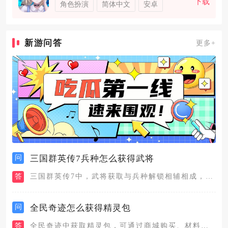
下载
角色扮演
简体中文
安卓
新游问答
更多+
问
三国群英传7兵种怎么获得武将
答
三国群英传7中，武将获取与兵种解锁相辅相成，核心路径是城池招...
问
全民奇迹怎么获得精灵包
答
全民奇迹中获取精灵包，可通过商城购买、材料合成、成就奖励、活...