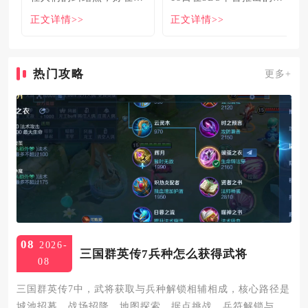
食必吃榜的出现，为大伙
《怪物猎人XX》
正文详情>>
正文详情>>
解
热门攻略
更多+
08
2026-
三国群英传7兵种怎么获得武将
08
三国群英传7中，武将获取与兵种解锁相辅相成，核心路径是
城池招募、战场招降、地图探索、据点挑战、兵符解锁与武