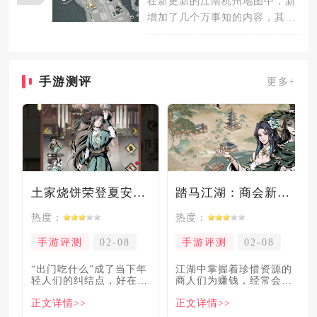
在新更新的江南杭州地图中，新
增加了几个万事知的内容，其中
有两个万事知分别是钱塘官衙之
一江湖
手游测评
更多+
土家烧饼荣登夏安必吃榜？烧饼西施摇身成流量网红！
踏马江湖：商会新玩法坑惨奸商，拼多多砍一砍洗脑夏安！
热度：
热度：
手游评测
02-08
手游评测
02-08
“出门吃什么”成了当下年
​江湖中掌握着珍惜资源的
轻人们的纠结点，好在美
商人们为赚钱，经常会让
食必吃榜的出现，为大伙
自己贩卖的商品溢价数
正文详情>>
正文详情>>
解
倍，