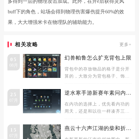
多得到一层的物理攻击加成。此外，在开e后获得灵风
buff下的角色，站场会得到物理伤害爆伤提升60%的效
果，大大增强米卡在物理队的辅助能力。
相关攻略
更多+
幻兽帕鲁怎么扩充背包上限
05
08月
背包中的存放物品的格子是分开
算的，大致分为背包格子、饰品
格子和武器格子，每个方面格子
的扩充
逆水寒手游新赛年素问内功带什么
25
07月
在内功的选择上，优先看内功的
周天，还是和以往一样凑齐三水
三木即可。因为现在奶量都是溢
出的，
燕云十六声江湖的柴和折桂寄思怎么做
15
07月