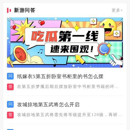
新游问答
更多+
问
纸嫁衣5第五折卧室书柜里的书怎么摆
答
在第五折梦魇后期后摆放卧室中书柜里书籍的环节，需要先从教室里...
问
攻城掠地第五武将怎么开启
答
攻城掠地第五武将需先将等级提升至120级，再研发科技树中的招...