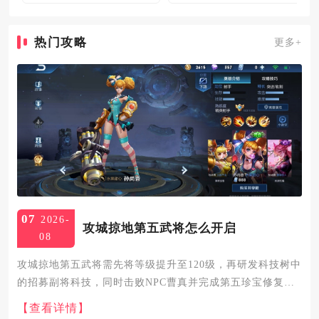
热门攻略
更多+
07
2026-
攻城掠地第五武将怎么开启
08
攻城掠地第五武将需先将等级提升至120级，再研发科技树中
的招募副将科技，同时击败NPC曹真并完成第五珍宝修复，
即可开启副将形式的第五武将，150级后解锁丝绸之路功能可
【查看详情】
实现五主将同阵作战。120级是开启第五武将的基础门槛，等