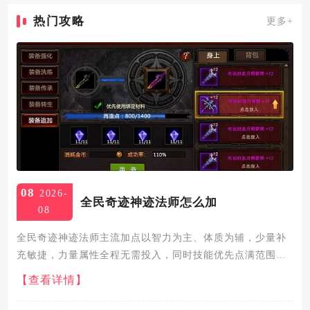
热门攻略
更多+
08
2026-
全民奇迹神迹法师怎么加
08
全民奇迹神迹法师主流加点以智力为主、体质为辅，少量补
充敏捷，力量属性全程无需投入，同时技能优先点满范围输
出与核心被动，搭配护盾、控制技能均衡养成，整体分为纯
【查看详情】
输出流、均衡续航流两大实用加点方向，适配日常刷怪、副
本攻坚、竞技对抗...