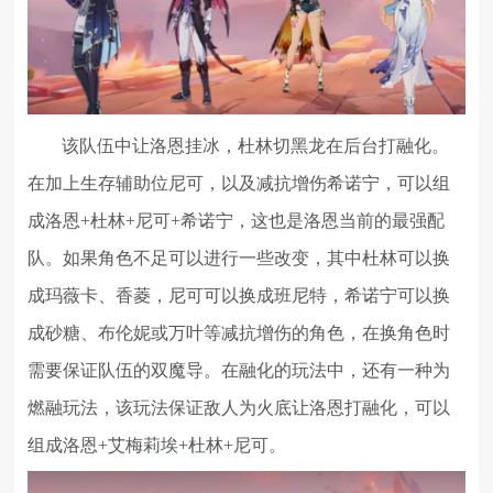
该队伍中让洛恩挂冰，杜林切黑龙在后台打融化。
在加上生存辅助位尼可，以及减抗增伤希诺宁，可以组
成洛恩+杜林+尼可+希诺宁，这也是洛恩当前的最强配
队。如果角色不足可以进行一些改变，其中杜林可以换
成玛薇卡、香菱，尼可可以换成班尼特，希诺宁可以换
成砂糖、布伦妮或万叶等减抗增伤的角色，在换角色时
需要保证队伍的双魔导。在融化的玩法中，还有一种为
燃融玩法，该玩法保证敌人为火底让洛恩打融化，可以
组成洛恩+艾梅莉埃+杜林+尼可。