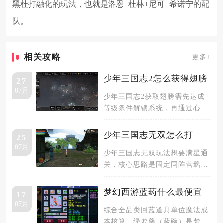
黑杜打融化的玩法，也就是洛恩+杜林+尼可+希诺宁的配
队。
相关攻略
更多+
少年三国志2怎么获得翅膀
27
07月
少年三国志2获取翅膀需先达成
等级条件解锁系统，再通过心愿
商店兑换、限时活动获取、商店
兑换、
少年三国志无双怎么打
25
07月
少年三国志无双玩法想要满星通
关，核心思路是固定同阵营羁绊
阵容、合理选择关卡增益
BUFF、精
梦幻西游蓝药什么最便宜
17
07月
综合全品类回蓝道具单位魔法成
本核算，绿萝羹（蓝碗）是梦幻