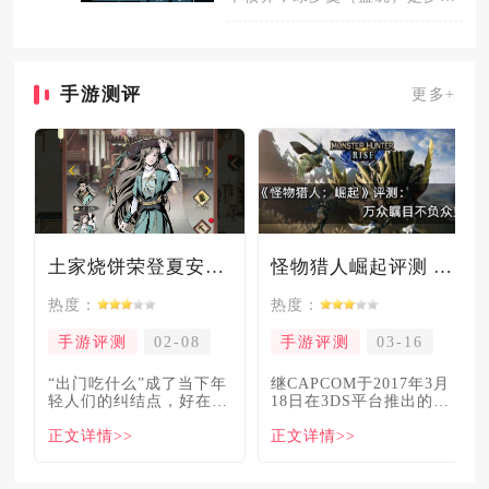
西游性价比最高、单价成本最低
的蓝药
手游测评
更多+
土家烧饼荣登夏安必吃榜？烧饼西施摇身成流量网红！
怪物猎人崛起评测 万众瞩目不负众望
热度：
热度：
手游评测
02-08
手游评测
03-16
“出门吃什么”成了当下年
继CAPCOM于2017年3月
轻人们的纠结点，好在美
18日在3DS平台推出的
食必吃榜的出现，为大伙
《怪物猎人XX》
正文详情>>
正文详情>>
解