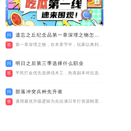
遗忘之丘纪念品第一章深埋之物怎么通关
问
第一章深埋之物，在本章节中，玩家以奥利弗的视角来进行解谜。首...
答
明日之后第三季选择什么职业
问
平民打金优先选择伐木工，热衷副本对抗选择步枪兵，喜欢低风险稳...
答
部落冲突兵种先升谁
问
通用最优升级逻辑为先拉满日常打资源刚需兵种，再深耕一套适配部...
答