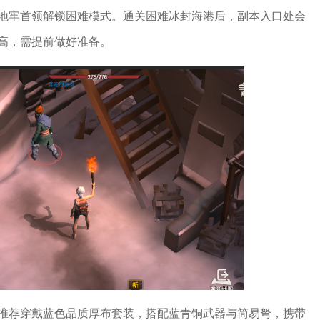
地牢首领解锁困难模式。通关困难冰封海港后，副本入口处会
高，需提前做好准备。
推荐穿戴蓝色品质厚布套装，搭配蓝青铜武器与简易弩，携带