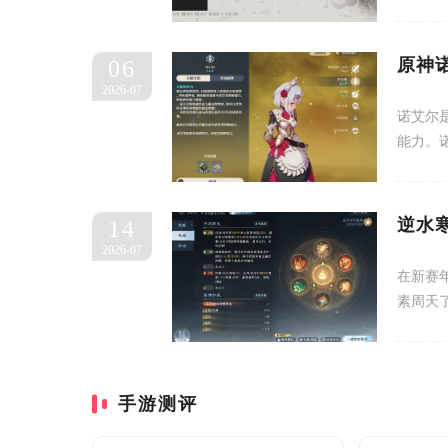
原神
06
2026-07
诺艾尔
能力。诺
逆水
14
2026-07
在新赛
素周天
手游测评