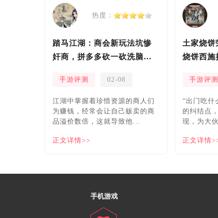
热度：
踏马江湖：商会新玩法坑惨
土家烧饼
奸商，拼多多砍一砍洗脑夏
烧饼西施
安！
手游评测
02-08
手游评
​江湖中掌握着珍惜资源的商人们
“出门吃什
为赚钱，经常会让自己贩卖的商
的纠结点
品溢价数倍，这就导致他...
现，为大伙
正文详情>>
正文详情>
手机游戏