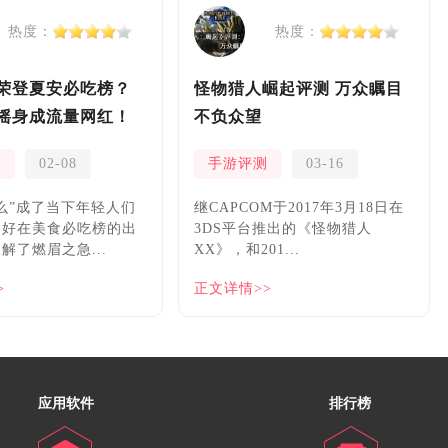
热度：
热度：
荣登夏安必吃榜？
怪物猎人崛起评测 万众瞩目
摇身成流量网红！
不负众望
测
02-08
手游评测
03-16
么”成了当下年轻人们
继CAPCOM于2017年3月18日在
，好在美食必吃榜的出
3DS平台推出的《怪物猎人
解了燃眉之急...
XX》，和201...
>
正文详情>>
应用软件
排行榜