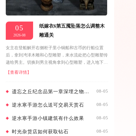
纸嫁衣6第五魇坠落怎么调整木
05
雕通关
2026-08
女主在登船解开右侧柜子里小铜船和古币的行船位置
后，拿到洿泽木雕和心型雕塑，来水流处把心型雕塑传
递给男主。切换到男主视角拿到心型雕塑，进入地下
室，点击左下角的雕像，根据称上的良心可售黄金万两
【查看详情】
线索，把金秤砣和心型雕塑放上去，得到...
遗忘之丘纪念品第一章深埋之物怎么通关
08-05
逆水寒手游怎么送可交易天赏石
08-05
逆水寒手游小镇建筑有什么效果
08-05
时光杂货店如何获取钻石
08-05