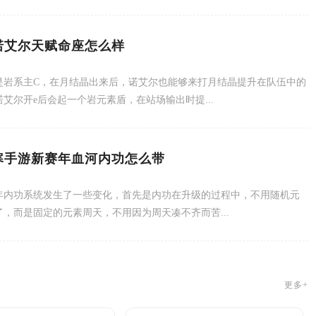
诺艾尔天赋命座怎么样
是岩系主C，在月结晶出来后，诺艾尔也能够来打月结晶提升在队伍中的
艾尔开e后会起一个岩元素盾，在站场输出时提...
寒手游新赛年血河内功怎么带
年内功系统发生了一些变化，首先是内功在升级的过程中，不用随机元
了，而是固定的元素周天，不用因为周天凑不齐而苦...
更多+