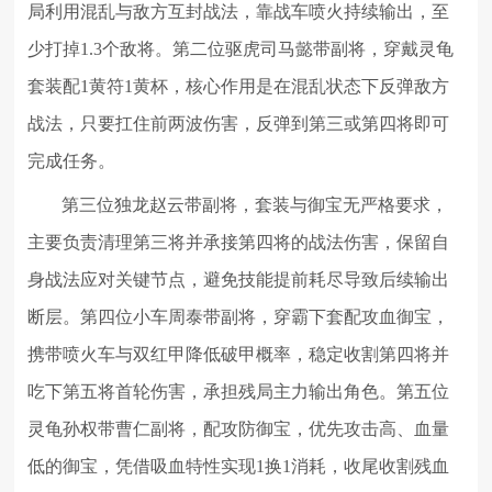
局利用混乱与敌方互封战法，靠战车喷火持续输出，至
少打掉1.3个敌将。第二位驱虎司马懿带副将，穿戴灵龟
套装配1黄符1黄杯，核心作用是在混乱状态下反弹敌方
战法，只要扛住前两波伤害，反弹到第三或第四将即可
完成任务。
第三位独龙赵云带副将，套装与御宝无严格要求，
主要负责清理第三将并承接第四将的战法伤害，保留自
身战法应对关键节点，避免技能提前耗尽导致后续输出
断层。第四位小车周泰带副将，穿霸下套配攻血御宝，
携带喷火车与双红甲降低破甲概率，稳定收割第四将并
吃下第五将首轮伤害，承担残局主力输出角色。第五位
灵龟孙权带曹仁副将，配攻防御宝，优先攻击高、血量
低的御宝，凭借吸血特性实现1换1消耗，收尾收割残血