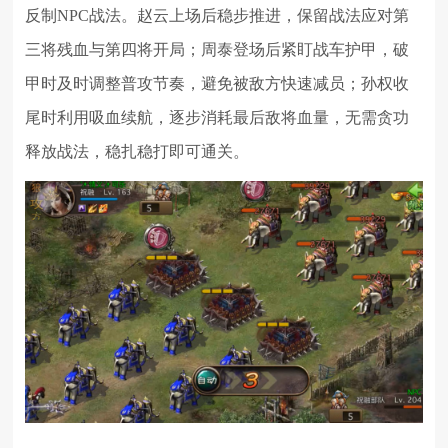
反制NPC战法。赵云上场后稳步推进，保留战法应对第
三将残血与第四将开局；周泰登场后紧盯战车护甲，破
甲时及时调整普攻节奏，避免被敌方快速减员；孙权收
尾时利用吸血续航，逐步消耗最后敌将血量，无需贪功
释放战法，稳扎稳打即可通关。