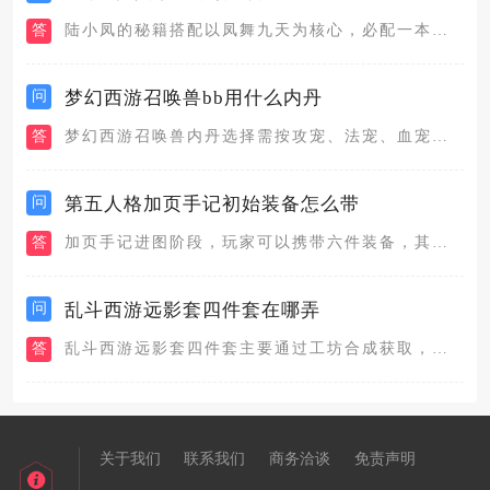
答
陆小凤的秘籍搭配以凤舞九天为核心，必配一本攻击型绝世甲级秘籍...
问
梦幻西游召唤兽bb用什么内丹
答
梦幻西游召唤兽内丹选择需按攻宠、法宠、血宠分类搭配，攻宠高级...
问
第五人格加页手记初始装备怎么带
答
加页手记进图阶段，玩家可以携带六件装备，其中武器，照明道具都...
问
乱斗西游远影套四件套在哪弄
答
乱斗西游远影套四件套主要通过工坊合成获取，同时套装的部分部件...
关于我们
联系我们
商务洽谈
免责声明