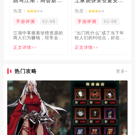
踏马江湖：商会新玩法坑惨奸商，拼多多砍一砍洗脑夏安！
土家烧饼荣登夏安必吃榜？烧饼西施摇身成流量网红！
热度：
热度：
手游评测
02-08
手游评测
02-08
​江湖中掌握着珍惜资源的
“出门吃什么”成了当下年
商人们为赚钱，经常会让
轻人们的纠结点，好在美
自己贩卖的商品溢价数
食必吃榜的出现，为大伙
正文详情>>
正文详情>>
倍，
解
热门攻略
更多+