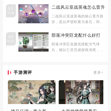
克制、
二战风云亚战英魂怎么晋升
12
07月
二战风云亚战英魂的核心晋升路
径，是以声望积累为基石，同步
推进职位解锁与资源筹备，三者
达成后
部落冲突巨龙配什么好打
13
07月
部落冲突巨龙最优搭配为气球
兵，辅以亡灵完成探路清尾，搭
配闪电、狂暴法术，再配合英雄
完成地面
手游测评
更多+