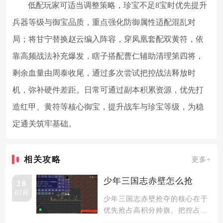
低配玩家可适当调整策略，珍宝不足8宝时优先提升
兵器等级与御宝品质，重点强化防御属性适配混乱对
局；将甘宁替换赵云编入阵容，穿凤凰套配双黄符，依
靠高频战法补充爆发，瞎子搭配曹仁辅助清理第四将，
剩余血量由周泰收尾，通过多次尝试把控战法释放时
机，弥补硬件差距。日常可通过副本积累资源，优先打
造红甲、黄符等核心御宝，提升战车与珍宝等级，为稳
定通关筑牢基础。
相关攻略
更多+
少年三国志赤壁怎么抢
28
07月
少年三国志赤壁抢夺的核心在于
优先抢占高积分帅旗、把控占领
保护时间、搭配双阵容应对兵种