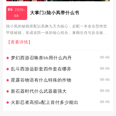
06
2026-
大掌门2陆小凤带什么书
08
陆小凤的秘籍搭配以凤舞九天为核心，必配一本攻击型绝世
甲级秘籍，形成攻防一体的核心组合，兼顾生存与反击输
出，是性价比与强度兼顾的最优解。凤舞九天作为陆小凤的
【查看详情】
招牌合璧秘籍，与花满楼同时上阵可大幅提升全队招架率，
自身触发招架后还能...
08-06
梦幻西游召唤兽bb用什么内丹
08-06
乱斗西游远影套四件套在哪弄
08-06
星露谷物语有什么特殊的作物
08-06
新石器时代什么武器最强大
08-06
火影忍者高招a配上首付多少能出