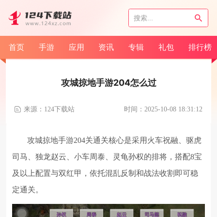
首页
手游
应用
资讯
专辑
礼包
排行榜
攻城掠地手游204怎么过
来源：124下载站
时间：2025-10-08 18:31:12
攻城掠地手游204关通关核心是采用火车祝融、驱虎
司马、独龙赵云、小车周泰、灵龟孙权的排将，搭配8宝
及以上配置与双红甲，依托混乱反制和战法收割即可稳
定通关。