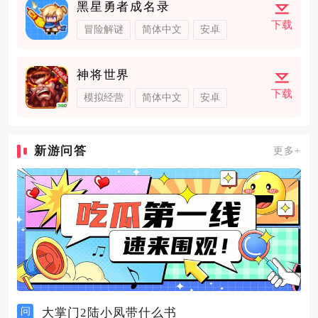
黑星勇者成名录
下载
冒险解谜
简体中文
安卓
神将世界
下载
模拟经营
简体中文
安卓
新游问答
更多+
问
大掌门2陆小凤带什么书