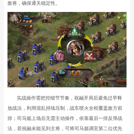
敌将，确保通关稳定性。
实战操作需把控细节节奏，祝融开局后避免过早释
放战法，利用混乱持续压制，战车喷火全程覆盖敌方前
排；司马懿上场后无需主动操作，依靠最后一排反弹战
法，若祝融未能见到主将，可将司马懿调至第二位优先