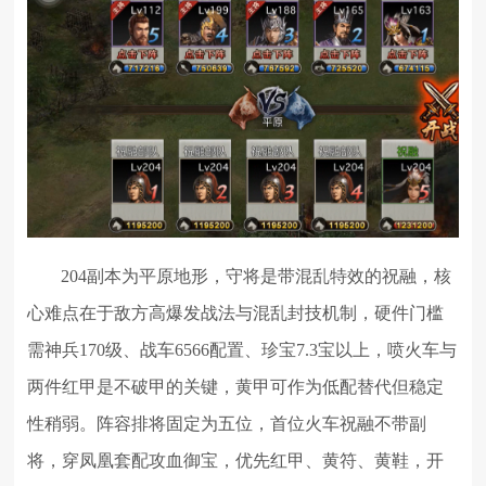
204副本为平原地形，守将是带混乱特效的祝融，核
心难点在于敌方高爆发战法与混乱封技机制，硬件门槛
需神兵170级、战车6566配置、珍宝7.3宝以上，喷火车与
两件红甲是不破甲的关键，黄甲可作为低配替代但稳定
性稍弱。阵容排将固定为五位，首位火车祝融不带副
将，穿凤凰套配攻血御宝，优先红甲、黄符、黄鞋，开