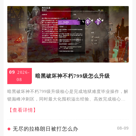
09
2026-
暗黑破坏神不朽799级怎么升级
08
暗黑破坏神不朽799级升级核心是完成地狱难度毕业操作，解
锁巅峰冲刺区，同时最大化囤积溢出经验、高效完成核心任
务，即可平稳突破等级瓶颈进入800级及以上的灾厄难度挑
【查看详情】
战。799级处于减负护肝区的等级上限，角色获取的所有溢出
经验都...
08-09
无尽的拉格朗日被打怎么办