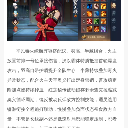
平民毒火续航阵容搭配汉、羽高、半藏组合，火主
放置前排一号位承接伤害，汉以霸体特质抵挡首轮爆发
攻击，羽高自带护盾提升全队生存，半藏持续叠加毒火
异常状态，配合火主天牢奥义打出定身禁锢，普攻稳定
附加点燃持续掉血，红莲秘传被动留存剩余查克拉缩减
奥义循环周期，镜反被动反弹敌方控制技能，通灵选用
镰鼬衔接全程追打联动，慢慢叠加负面状态蚕食敌方血
量，不管是长线副本还是低速对局都能稳定压制，忍者