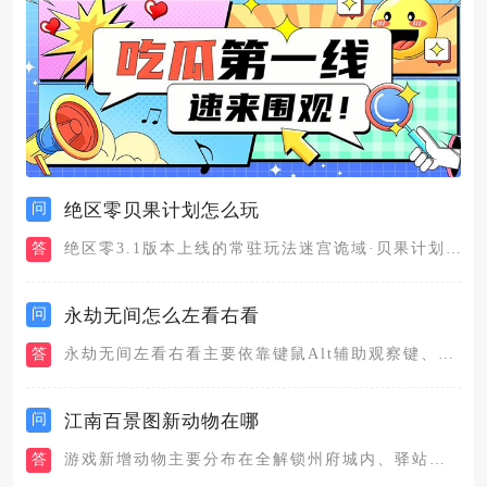
问
绝区零贝果计划怎么玩
答
绝区零3.1版本上线的常驻玩法迷宫诡域·贝果计划，融合了零号...
问
永劫无间怎么左看右看
答
永劫无间左看右看主要依靠键鼠Alt辅助观察键、鼠标自由拖动视...
问
江南百景图新动物在哪
答
游戏新增动物主要分布在全解锁州府城内、驿站探险副本、鸡鸣山星...