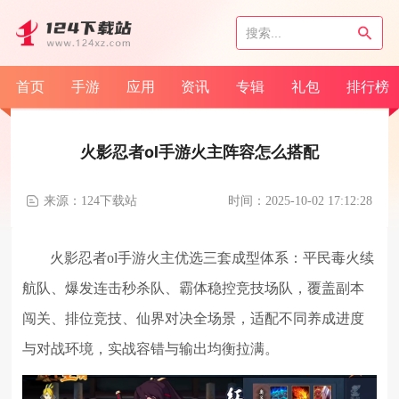
首页
手游
应用
资讯
专辑
礼包
排行榜
火影忍者ol手游火主阵容怎么搭配
来源：124下载站
时间：2025-10-02 17:12:28
火影忍者ol手游火主优选三套成型体系：平民毒火续
航队、爆发连击秒杀队、霸体稳控竞技场队，覆盖副本
闯关、排位竞技、仙界对决全场景，适配不同养成进度
与对战环境，实战容错与输出均衡拉满。