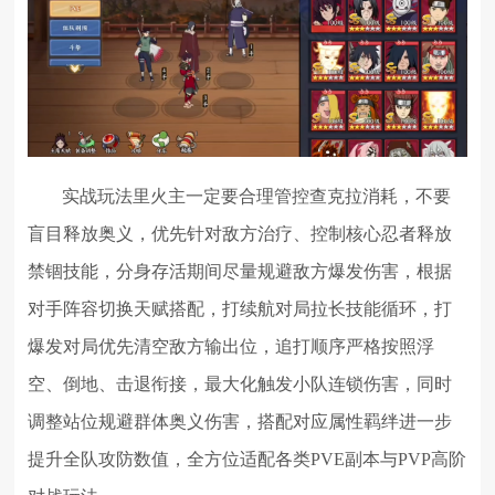
实战玩法里火主一定要合理管控查克拉消耗，不要
盲目释放奥义，优先针对敌方治疗、控制核心忍者释放
禁锢技能，分身存活期间尽量规避敌方爆发伤害，根据
对手阵容切换天赋搭配，打续航对局拉长技能循环，打
爆发对局优先清空敌方输出位，追打顺序严格按照浮
空、倒地、击退衔接，最大化触发小队连锁伤害，同时
调整站位规避群体奥义伤害，搭配对应属性羁绊进一步
提升全队攻防数值，全方位适配各类PVE副本与PVP高阶