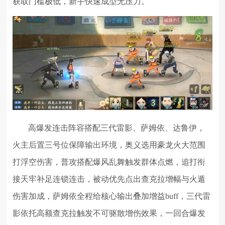
获取门槛极低，新手快速成型无压力。
高爆发连击阵容搭配三代雷影、萨姆依、达鲁伊，
火主后置三号位保障输出环境，奥义选用豪龙火大范围
打浮空伤害，普攻搭配爆风乱舞触发群体点燃，追打衔
接天牢补足连锁连击，被动优先点出查克拉增幅与火遁
伤害加成，萨姆依全程给核心输出叠加增益buff，三代雷
影依托高额查克拉触发不可驱散增伤效果，一回合爆发