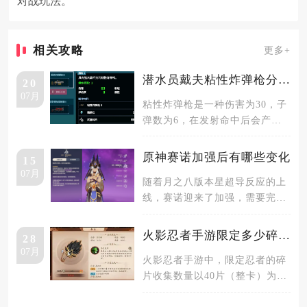
对战玩法。
相关攻略
更多+
潜水员戴夫粘性炸弹枪分支是什么
20
07月
粘性炸弹枪是一种伤害为30，子
弹数为6，在发射命中后会产生
爆炸范围为2的一种炸弹枪，可
以通
原神赛诺加强后有哪些变化
15
07月
随着月之八版本星超导反应的上
线，赛诺迎来了加强，需要完成
赛诺的魔女的谕示才能受到加强
的影响
火影忍者手游限定多少碎片合适
28
07月
火影忍者手游中，限定忍者的碎
片收集数量以40片（整卡）为核
心目标，20片（半卡）为保底，