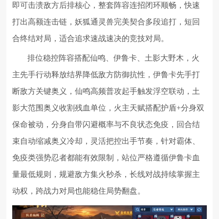
即可击溃敌方后排核心，整套阵容连招闭环顺畅，快速
打出高额连击链，妖狐通灵兽完美契合多段追打，短回
合终结对局，适合追求速战速决的竞技对局。
排位稳控阵容搭配仙鸣、伊鲁卡、土影大野木，火
主先手行动释放结界降低敌方防御抗性，伊鲁卡先手打
断敌方关键奥义，仙鸣高频普攻起手触发浮空联动，土
影大范围奥义收割残血单位，火主天赋搭配护盾+分身双
保命被动，分身自带闪避概率与不良状态免疫，回合结
束自动缩减奥义冷却，灵活把控出手节奏，针对霸体、
免疫类强势忍者都能有效限制，站位严格遵循伊鲁卡血
量最低规则，规避敌方集火秒杀，长线对战持续掌握主
动权，跨战力对局也能稳住局势翻盘。