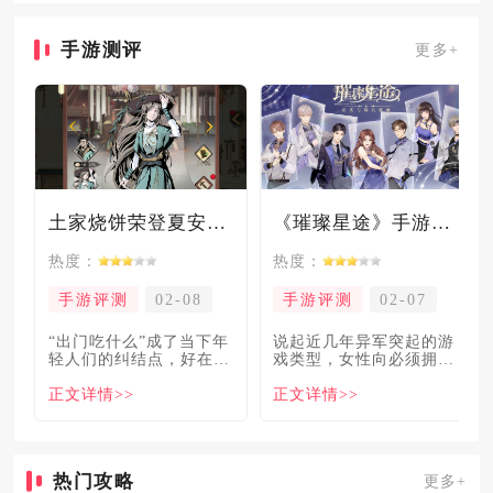
1
手游测评
更多+
土家烧饼荣登夏安必吃榜？烧饼西施摇身成流量网红！
《璀璨星途》手游测评：专注事业与搞钱，这波“真香”了！
热度：
热度：
手游评测
02-08
手游评测
02-07
“出门吃什么”成了当下年
说起近几年异军突起的游
轻人们的纠结点，好在美
戏类型，女性向必须拥有
食必吃榜的出现，为大伙
姓名。各大中小厂商、知
正文详情>>
正文详情>>
解
名大
热门攻略
更多+