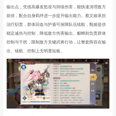
输出点，凭借高爆发怒攻与持续伤害，能快速清理敌方
前排，配合自身羁绊进一步提升输出能力。蔡文姬承担
治疗职责，群体回血与护盾可保障队伍续航，甄姬提供
稳定减伤与控制，降低敌方伤害输出。貂蝉则负责群体
控制与干扰，限制敌方关键武将行动，让整套阵容在输
出、续航、控制上无明显短板。