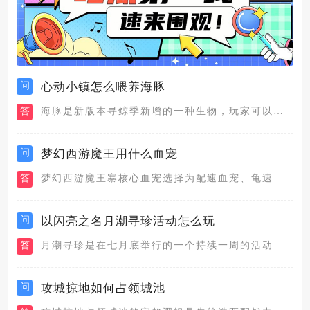
问
心动小镇怎么喂养海豚
答
海豚是新版本寻鲸季新增的一种生物，玩家可以通过给海豚喂食来增...
问
梦幻西游魔王用什么血宠
答
梦幻西游魔王寨核心血宠选择为配速血宠、龟速血宠、血耐宠与法防...
问
以闪亮之名月潮寻珍活动怎么玩
答
月潮寻珍是在七月底举行的一个持续一周的活动，从7月26日开启...
问
攻城掠地如何占领城池