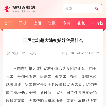
首页
手游
应用
资讯
专辑
礼包
排行榜
三国志幻想大陆初始阵容是什么
来源：124下载站
时间：2025-09-03 11:07:42
三国志幻想大陆初始核心阵容为女团均衡队，由王
元姬、丹翎孙尚香、诸葛果、蔡文姬、甄姬、貂蝉六位
武将组成。这套阵容是新手阶段最稳妥的选择，武将获
取门槛极低，全部可通过新手福利、日常任务与黄天秘
境稳定获取，无需依赖高概率抽卡，零氪玩家也能快速