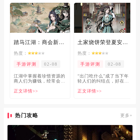
踏马江湖：商会新玩法坑惨奸商，拼多多砍一砍洗脑夏安！
土家烧饼荣登夏安必吃榜？烧饼西施摇身成流量网红！
热度：
热度：
手游评测
02-08
手游评测
02-08
​江湖中掌握着珍惜资源的
“出门吃什么”成了当下年
商人们为赚钱，经常会让
轻人们的纠结点，好在美
自己贩卖的商品溢价数
食必吃榜的出现，为大伙
正文详情>>
正文详情>>
倍，
解
热门攻略
更多+