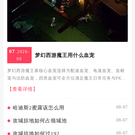
07
2026-
梦幻西游魔王用什么血宠
08
梦幻西游魔王寨核心血宠选择为配速血宠、龟速血宠、血耐
宠与法防血宠，四类血宠可全方位满足魔王日常任务与PK竞
技的核心需求。配速血宠是魔王寨最核心的血宠类型，速度
【查看详情】
需精准控制在比人物快50到100点，采用3体2敏或2体3敏加
点。核...
08-07
哈迪斯2蜜露该怎么用
08-07
攻城掠地如何占领城池
08-07
攻城掠地如何过192