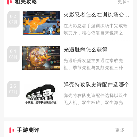
相关攻略
更多+
火影忍者怎么在训练场变蛤蟆
02
07月
在火影忍者手游训练场中完成蛤
蟆变身，核心依靠自来也舞之豪
杰的忍法·蛙变之术实现，该忍者
也是
光遇脏辫怎么获得
04
08月
光遇脏辫发型主要通过常驻先
祖、季节先祖与复刻先祖三种途
径获取，其中最基础的脏辫来自
墓土常驻
弹壳特攻队史诗配件选哪个
26
07月
弹壳特攻队史诗配件选择以双生
无人机、双生板砖、双生激光为
核心优先级，搭配双生雷电形成
输出闭
手游测评
更多+