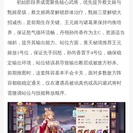
初始阶段养成需聚焦核心武将，优先提升蔡文姬与
甄姬星级，蔡文姬两星解锁群体治疗，甄姬三星解锁大
招减伤，是前期生存关键。王元姬与诸葛果保持均衡培
养，保证怒气循环流畅，丹翎孙尚香作为主C，资源适当
倾斜，提升其输出能力。站位方面，黄天秘境推荐王元
姬放1号位，保证先手回怒，孙尚香置于4号位，确保稳
定输出环境，站位错误易导致输出断层或被敌方秒杀。
前期推图时，这套阵容基本不会卡关，面对多数敌方阵
容都能稳定通关，仅在遭遇高被动真伤或高闪避武将时
需微调站位与技能释放顺序。