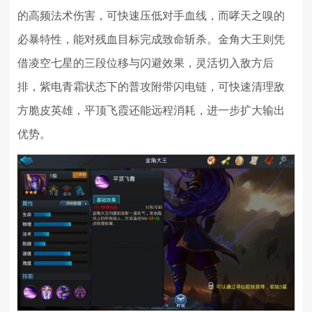
的高频法术伤害，可快速压低对手血线，而哮天之嗅的
必暴特性，能对残血目标完成致命斩杀。金角大王则凭
借凌空七星的三段位移与闪避效果，灵活切入敌方后
排，紫电青霜状态下的普攻附带闪电链，可快速清理敌
方脆皮英雄，平顶飞霞还能远程消耗，进一步扩大输出
优势。