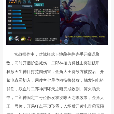
实战操作中，对战模式下地藏菩萨先手开嘲讽聚
敌，同时开启护盾减伤，二郎神接力劈桃山突进破甲，
释放天生神目打范围伤害，金角大王待敌方被控后，开
紫电青霜切入，用凌空七星位移衔接普攻，触发闪电链
群伤，残血时二郎神用哮天之嗅完成收割。篝火场景
中，二郎神固定二号位触发双次哮天之嗅效果，金角大
王一号位，开局狂点平顶飞霞，入场后开紫电青霜无限