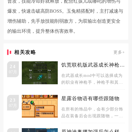
普攻，技能冷却好就释放，配合红孩儿或哪吒的增伤与
爆发，快速击破高防BOSS。玉兔精搭配时，主打减速与
增伤辅助，先手放技能削弱敌方，为双输出创造更安全
的输出环境，提升整体伤害效率。
相关攻略
更多+
饥荒联机版武器成长神枪手有哪些能力
24
07月
在武器成长mod中可以选择成为
的职业有神枪手，神枪手和其他
几个职业一样都是通过击杀生物
获取
星露谷物语有哪些跟随物
23
07月
在所有的饰品中，会有少部分饰
品在装备后会出现跟随物，一共
有三种，分别是仙女盒、青蛙蛋
和鹦鹉
原神迪奥娜加强后怎么样