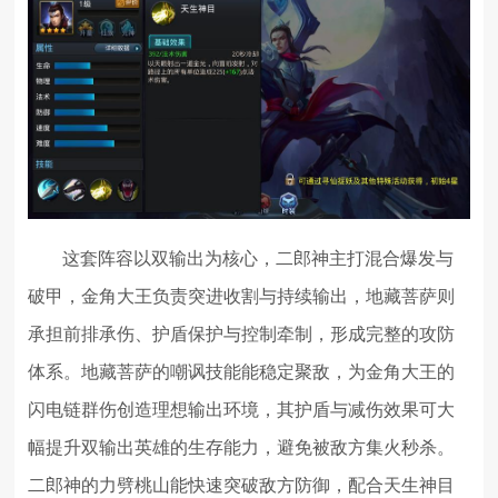
这套阵容以双输出为核心，二郎神主打混合爆发与
破甲，金角大王负责突进收割与持续输出，地藏菩萨则
承担前排承伤、护盾保护与控制牵制，形成完整的攻防
体系。地藏菩萨的嘲讽技能能稳定聚敌，为金角大王的
闪电链群伤创造理想输出环境，其护盾与减伤效果可大
幅提升双输出英雄的生存能力，避免被敌方集火秒杀。
二郎神的力劈桃山能快速突破敌方防御，配合天生神目