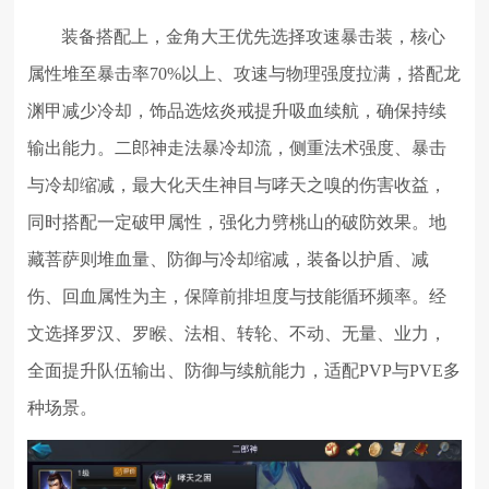
装备搭配上，金角大王优先选择攻速暴击装，核心
属性堆至暴击率70%以上、攻速与物理强度拉满，搭配龙
渊甲减少冷却，饰品选炫炎戒提升吸血续航，确保持续
输出能力。二郎神走法暴冷却流，侧重法术强度、暴击
与冷却缩减，最大化天生神目与哮天之嗅的伤害收益，
同时搭配一定破甲属性，强化力劈桃山的破防效果。地
藏菩萨则堆血量、防御与冷却缩减，装备以护盾、减
伤、回血属性为主，保障前排坦度与技能循环频率。经
文选择罗汉、罗睺、法相、转轮、不动、无量、业力，
全面提升队伍输出、防御与续航能力，适配PVP与PVE多
种场景。