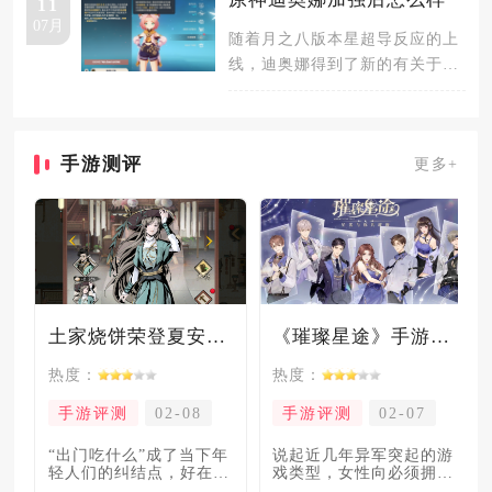
11
07月
随着月之八版本星超导反应的上
线，迪奥娜得到了新的有关于星
超导反应的加强，在原本已有的
的机制
手游测评
更多+
土家烧饼荣登夏安必吃榜？烧饼西施摇身成流量网红！
《璀璨星途》手游测评：专注事业与搞钱，这波“真香”了！
热度：
热度：
手游评测
02-08
手游评测
02-07
“出门吃什么”成了当下年
说起近几年异军突起的游
轻人们的纠结点，好在美
戏类型，女性向必须拥有
食必吃榜的出现，为大伙
姓名。各大中小厂商、知