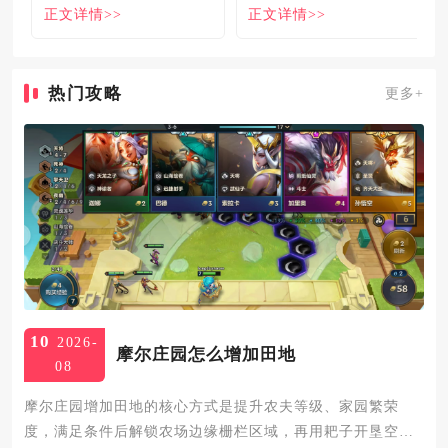
正文详情>>
正文详情>>
解
名大
热门攻略
更多+
10
2026-
摩尔庄园怎么增加田地
08
摩尔庄园增加田地的核心方式是提升农夫等级、家园繁荣
度，满足条件后解锁农场边缘栅栏区域，再用耙子开垦空