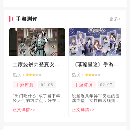
骨镀层
手游测评
更多+
土家烧饼荣登夏安必吃榜？烧饼西施摇身成流量网红！
《璀璨星途》手游测评：专注事业与搞钱，这波“真香”了！
热度：
热度：
手游评测
02-08
手游评测
02-07
“出门吃什么”成了当下年
说起近几年异军突起的游
轻人们的纠结点，好在美
戏类型，女性向必须拥有
食必吃榜的出现，为大伙
姓名。各大中小厂商、知
正文详情>>
正文详情>>
解
名大