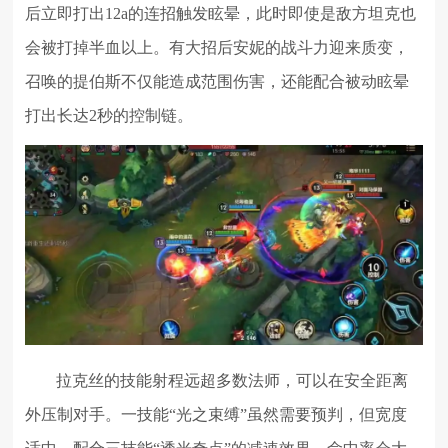
后立即打出12a的连招触发眩晕，此时即使是敌方坦克也
会被打掉半血以上。有大招后安妮的战斗力迎来质变，
召唤的提伯斯不仅能造成范围伤害，还能配合被动眩晕
打出长达2秒的控制链。
拉克丝的技能射程远超多数法师，可以在安全距离
外压制对手。一技能“光之束缚”虽然需要预判，但宽度