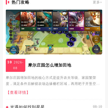
热门攻略
更多+
10
2026-
摩尔庄园怎么增加田地
08
摩尔庄园增加田地的核心方式是提升农夫等级、家园繁荣
度，满足条件后解锁农场边缘栅栏区域，再用耙子开垦空
地，同时升级农具、清理障碍物、完成农场订单可高效扩充
【查看详情】
田地规模。提升农夫等级是解锁更多田地的基础，种植作
物、完成农场订单、清理...
08-10
光遇如何找到星星