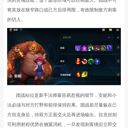
法的灵魂技能，这个圆形区域可以控制敌人。团战中可
将其放在狭窄路口或己方后排周围，有效限制敌方刺客
的切入。
团战站位是新手法师最容易忽视的细节，安妮和小
法必须与对方打野和前排保持距离。团战前尽量躲在己
方坦克身后，待双方正面交火后再进场输出。拉克丝则
可利用射程优势在侧翼消耗，一旦发现刺客绕后立即交