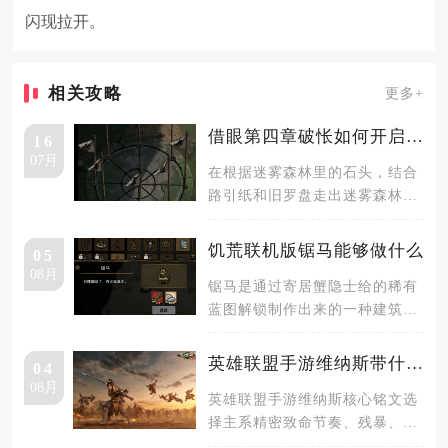
闪现拉开。
相关攻略
更多+
借眼第四章破怅如何开启石门
16
07月
在根据迷雾森林里的石头，结合
路引纸和旧罗盘走出迷雾森林
后，先点击左边树下的背包，从
背包里拿
饥荒联机版锯马能够做什么
05
08月
锯马是通过寄居蟹隐士给的稀有
蓝图解锁制作出来的一种建筑，
能够用来解锁一些木制品家具的
相关配
英雄联盟手游维纳斯带什么铭文
04
08月
英雄联盟手游维纳斯核心铭文选
择主系精密致命节奏、残暴、传
说欢欣、致命一击，副系坚决骸