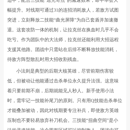
适中，配合三技能“透光奇点”的减速效果，命中率会大
幅提升。对线期可通过31的连招消耗敌人，若敌方试图
突进，立刻释放二技能“曲光屏障”为自己套盾并加速撤
退。这套攻防一体的机制，让拉克丝在换血时几乎不会
吃亏。作为团队中的大法师，拉克丝还能利用大招远程
支援其他路。团战中只需站在后排不断释放技能消耗，
待敌方阵型散乱时用大招收割残血。
小法则是典型的后期大核英雄，尽管前期伤害较
低，但被动让他能通过击杀单位永久提升法强。这意味
着只要前期不崩，后期就能见人秒人。新手使用小法
时，需牢记一技能补尾刀的原则。只有用Q技能击杀单位
才能叠加被动，因此对线期要专注补兵，即使敌方英雄
压制也不要轻易放弃补刀机会。三技能“扭曲空间”是小