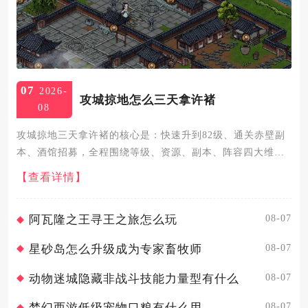
07
2026-
攻城掠地怎么三天拿许褚
08
攻城掠地三天拿许褚的核心是：快速升到82级、通关赤壁副
本、酒馆招募，全程围绕等级、资源、副本、阵容四大维度
精准推进，可稳定达成目标。第一天核心是冲级与资源储
【查看详情】
备。优先做主线任务、国战、功勋任务、每日祭祀，把主
城、兵营、民居升满...
08-07
阿瓦隆之王寻王之旅怎么玩
08-07
星砂岛怎么升级成为专家畜牧师
08-07
动物迷城隐藏非战斗技能力量型有什么
08-07
梦幻西游低级宠物口粮有什么用