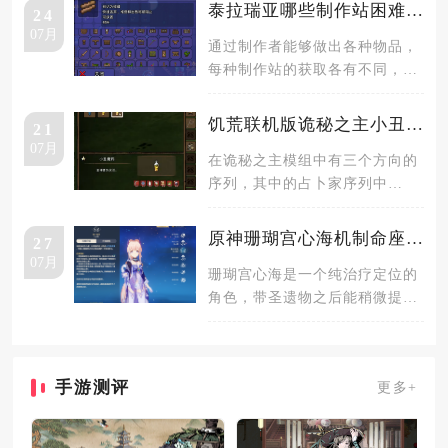
泰拉瑞亚哪些制作站困难模式才能获得
24
07月
通过制作者能够做出各种物品，
每种制作站的获取各有不同，有
一部分制作站是在开启困难模式
之后才
饥荒联机版诡秘之主小丑魔药有什么用
21
07月
在诡秘之主模组中有三个方向的
序列，其中的占卜家序列中
rank8为小丑，需要用到小丑魔
药来进
原神珊瑚宫心海机制命座是什么
27
07月
珊瑚宫心海是一个纯治疗定位的
角色，带圣遗物之后能稍微提供
一些辅助能力。珊瑚宫心海开e
会召唤
手游测评
更多+