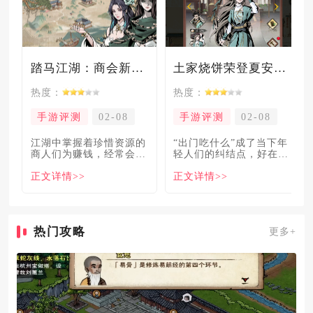
踏马江湖：商会新玩法坑惨奸商，拼多多砍一砍洗脑夏安！
土家烧饼荣登夏安必吃榜？烧饼西施摇身成流量网红！
热度：
热度：
手游评测
02-08
手游评测
02-08
​江湖中掌握着珍惜资源的
“出门吃什么”成了当下年
商人们为赚钱，经常会让
轻人们的纠结点，好在美
自己贩卖的商品溢价数
食必吃榜的出现，为大伙
正文详情>>
正文详情>>
倍，
解
热门攻略
更多+