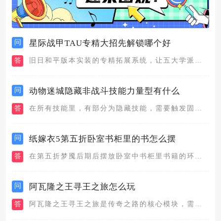
问
星际战甲TAU专精大招先解锁哪个好
答
旧日和平版本实装的专精拓展系统，让五大学派都新增了一个tau...
问
动物迷城隐藏非战斗技能力量型有什么
答
在所有技能里，有部分为隐藏技能，需要触发固定的条件才会得到，...
问
纸嫁衣5第五折卧室书柜里的书怎么摆
答
在第五折梦魇后期后摆放卧室中书柜里书籍的环节，需要先从教室里...
问
阿瓦隆之王寻王之旅怎么玩
答
阿瓦隆之王寻王之旅是传奇之路的核心模块，需从城市地图右下角进...