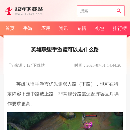
首页
手游
应用
资讯
专辑
礼包
排行榜
英雄联盟手游霞可以走什么路
来源：124下载站
时间：2025-07-31 14:44:20
英雄联盟手游霞优先走双人路（下路），也可在特
定阵容下走中路或上路，非常规分路需适配阵容且对操
作要求更高。