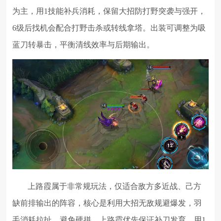
为主，用1技能补兵消耗，保留大招防打野突袭与强开，
6级后找机会配合打野击杀或转线拿塔。出装可调整为吸
蓝刀转暴击，平衡清线效率与后期输出。
上路霞属于非常规玩法，仅适合敌方多近战、己方
缺前排输出的阵容，核心是利用大招无敌规避爆发，羽
毛消耗拉扯，避免硬拼。上路霞优先保证补刀发育，用1