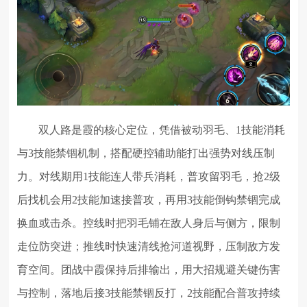
双人路是霞的核心定位，凭借被动羽毛、1技能消耗
与3技能禁锢机制，搭配硬控辅助能打出强势对线压制
力。对线期用1技能连人带兵消耗，普攻留羽毛，抢2级
后找机会用2技能加速接普攻，再用3技能倒钩禁锢完成
换血或击杀。控线时把羽毛铺在敌人身后与侧方，限制
走位防突进；推线时快速清线抢河道视野，压制敌方发
育空间。团战中霞保持后排输出，用大招规避关键伤害
与控制，落地后接3技能禁锢反打，2技能配合普攻持续