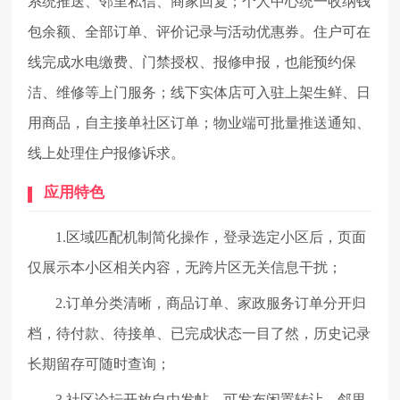
系统推送、邻里私信、商家回复；个人中心统一收纳钱
包余额、全部订单、评价记录与活动优惠券。住户可在
线完成水电缴费、门禁授权、报修申报，也能预约保
洁、维修等上门服务；线下实体店可入驻上架生鲜、日
用商品，自主接单社区订单；物业端可批量推送通知、
线上处理住户报修诉求。
应用特色
1.区域匹配机制简化操作，登录选定小区后，页面
仅展示本小区相关内容，无跨片区无关信息干扰；
2.订单分类清晰，商品订单、家政服务订单分开归
档，待付款、待接单、已完成状态一目了然，历史记录
长期留存可随时查询；
3.社区论坛开放自由发帖，可发布闲置转让、邻里