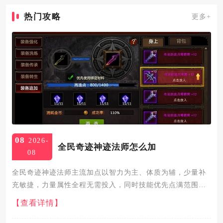
热门攻略
更多+
08
2026-
全民奇迹神迹法师怎么加
08
全民奇迹神迹法师主流加点以智力为主、体质为辅，少量补
充敏捷，力量属性全程无需投入，同时技能优先点满范围输
出与核心被动，搭配护盾、控制技能均衡养成，整体分为纯
【查看详情】
输出流、均衡续航流两大实用加点方向，适配日常刷怪、副
本攻坚、竞技对抗...