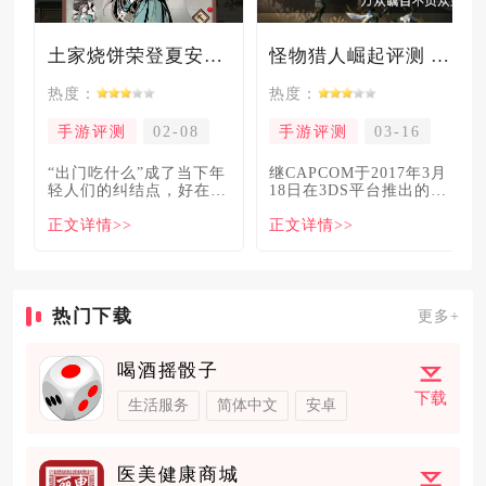
土家烧饼荣登夏安必吃榜？烧饼西施摇身成流量网红！
怪物猎人崛起评测 万众瞩目不负众望
热度：
热度：
手游评测
02-08
手游评测
03-16
“出门吃什么”成了当下年
继CAPCOM于2017年3月
轻人们的纠结点，好在美
18日在3DS平台推出的
食必吃榜的出现，为大伙
《怪物猎人XX》
正文详情>>
正文详情>>
解
热门下载
更多+
喝酒摇骰子
下载
生活服务
简体中文
安卓
医美健康商城