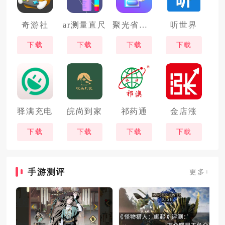
奇游社
ar测量直尺
聚光省电王
听世界
下载
下载
下载
下载
驿满充电
皖尚到家
祁药通
金店涨
下载
下载
下载
下载
手游测评
更多+