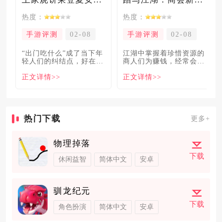
热度：
热度：
手游评测
02-08
手游评测
02-08
“出门吃什么”成了当下年
​江湖中掌握着珍惜资源的
轻人们的纠结点，好在美
商人们为赚钱，经常会让
食必吃榜的出现，为大伙
自己贩卖的商品溢价数
正文详情>>
正文详情>>
解
倍，
热门下载
更多+
物理掉落
下载
休闲益智
简体中文
安卓
驯龙纪元
下载
角色扮演
简体中文
安卓