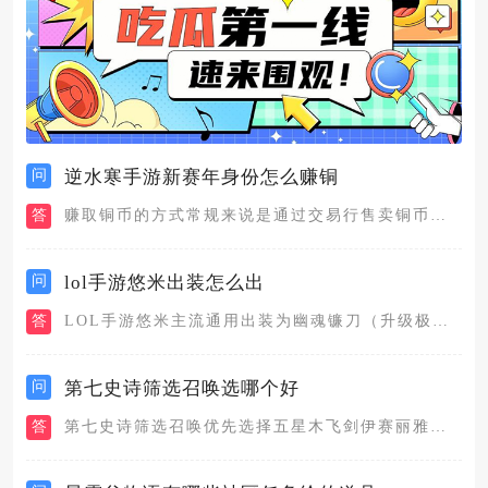
问
逆水寒手游新赛年身份怎么赚铜
答
赚取铜币的方式常规来说是通过交易行售卖铜币交易的商品，主要通...
问
lol手游悠米出装怎么出
答
LOL手游悠米主流通用出装为幽魂镰刀（升级极冰碎片）、明朗之...
问
第七史诗筛选召唤选哪个好
答
第七史诗筛选召唤优先选择五星木飞剑伊赛丽雅，其次可以附带四星...