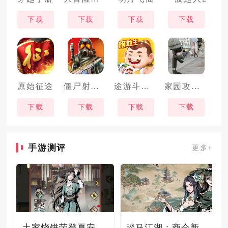
下载
下载
下载
下载
原始征途
僵尸射手僵尸生存
途游斗地主
家园攻防战
下载
下载
下载
下载
手游测评
更多+
土家烧饼荣登夏安必吃榜？烧饼西施摇身成流量网红！
踏马江湖：商会新玩法坑惨奸商，拼多多砍一砍洗脑夏安！