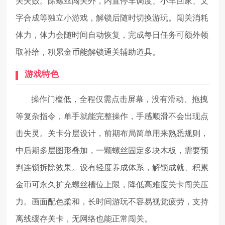
关失败。除螺丝闯关外，内置停车调度、小羊回家、文
字合成等独立小游戏，解锁后随时切换游玩。闯关消耗
体力，体力会随时间自动恢复，完成每日任务可额外领
取补给，积累金币能解锁通关辅助道具。
游戏特色
操作门槛低，全程仅需点击屏幕，没有滑动、拖拽
等复杂指令，单手就能完整操作，手感顺滑不会出现点
击失灵。关卡分层设计，前期布局简单用来熟悉规则，
中后期多层图形叠加，一颗螺丝固定多块木板，需要预
判连锁拆除效果。设有轻度养成体系，解锁成就、积累
金币可永久扩充螺丝槽位上限，降低高难度关卡闯关压
力。画面配色柔和，长时间游玩不容易视觉疲劳，支持
离线缓存关卡，无网络也能正常闯关。