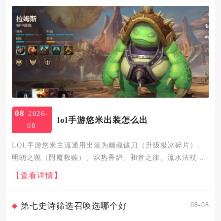
08
2026-
lol手游悠米出装怎么出
08
LOL手游悠米主流通用出装为幽魂镰刀（升级极冰碎片）、
明朗之靴（附魔救赎）、炽热香炉、和音之律、流水法杖、
冰晶节杖，搭配艾黎、法力流系带、忠诚、猎人天才符文，
【查看详情】
召唤师技能携带治疗加虚弱，这套出装兼顾对线续航、队友
增益、团战拉扯...
08-08
第七史诗筛选召唤选哪个好