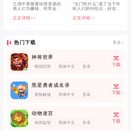
​江湖中掌握着珍惜资源的
“出门吃什么”成了当下年
商人们为赚钱，经常会让
轻人们的纠结点，好在美
自己贩卖的商品溢价数
食必吃榜的出现，为大伙
正文详情>>
正文详情>>
倍，
解
热门下载
更多+
神将世界
下载
模拟经营
简体中文
安卓
黑星勇者成名录
下载
冒险解谜
简体中文
安卓
动物迷宫
下载
休闲益智
简体中文
安卓