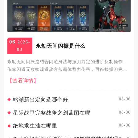
06
2026-
永劫无间闪振是什么
08
永劫无间闪振是结合闪避身法与振刀判定的进阶反制操作，
依靠闪避无敌帧规避敌方蓝霸体蓄力伤害，再衔接振刀完成
武器拆解，是常规原地振刀的上位替代手段，能大幅降低被
【查看详情】
蓄力命中的风险，也是高分段拼刀对局里核心博弈技巧。闪
振的底层逻辑在于...
08-06
鸣潮新出定向选哪个好
08-06
星际战甲完整战争之剑蓝图在哪
08-06
绝地求生油在哪里