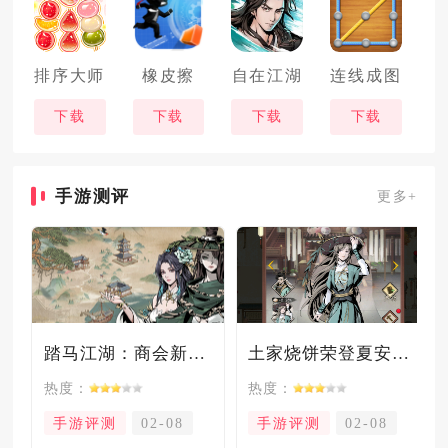
排序大师
橡皮擦
自在江湖
连线成图
下载
下载
下载
下载
手游测评
更多+
踏马江湖：商会新玩法坑惨奸商，拼多多砍一砍洗脑夏安！
土家烧饼荣登夏安必吃榜？烧饼西施摇身成流量网红！
热度：
热度：
手游评测
02-08
手游评测
02-08