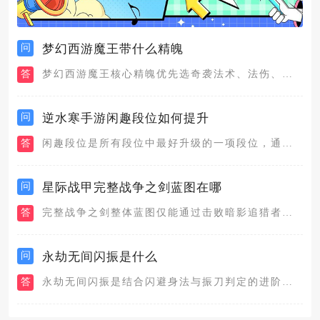
问
梦幻西游魔王带什么精魄
答
梦幻西游魔王核心精魄优先选奇袭法术、法伤、法术暴击、法伤化劲...
问
逆水寒手游闲趣段位如何提升
答
闲趣段位是所有段位中最好升级的一项段位，通过各种闲趣玩法都可...
问
星际战甲完整战争之剑蓝图在哪
答
完整战争之剑整体蓝图仅能通过击败暗影追猎者（ShadowSt...
问
永劫无间闪振是什么
答
永劫无间闪振是结合闪避身法与振刀判定的进阶反制操作，依靠闪避...