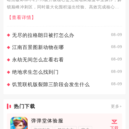
锁巅峰冲刺区，同时最大化囤积溢出经验、高效完成核心任
务，即可平稳突破等级瓶颈进入800级及以上的灾厄难度挑
【查看详情】
战。799级处于减负护肝区的等级上限，角色获取的所有溢出
经验都...
08-09
无尽的拉格朗日被打怎么办
08-09
江南百景图新动物在哪
08-09
永劫无间怎么左看右看
08-09
绝地求生怎么找到门
08-09
饥荒联机版裂隙三阶段会发生什么
热门下载
更多+
弹弹堂体验服
下载