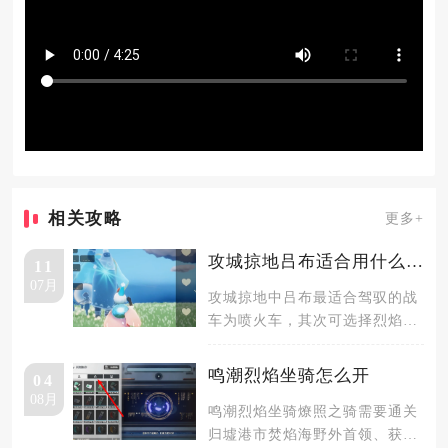
相关攻略
更多+
攻城掠地吕布适合用什么战车
11
07月
攻城掠地中吕布最适合驾驭的战
车为喷火车，其次可选择烈焰战
车与麒麟战车作为补充搭配，这
三类战
鸣潮烈焰坐骑怎么开
04
08月
鸣潮烈焰坐骑燎照之骑需要通关
归墟港市焚焰海野外首领、获取