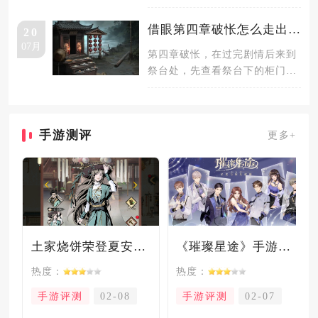
对应声骸并装备，长按声骸技能
键即可
借眼第四章破怅怎么走出迷雾森林
20
07月
第四章破怅，在过完剧情后来到
祭台处，先查看祭台下的柜门，
从柜门上得到祭台物品摆放的线
索，然
手游测评
更多+
土家烧饼荣登夏安必吃榜？烧饼西施摇身成流量网红！
《璀璨星途》手游测评：专注事业与搞钱，这波“真香”了！
热度：
热度：
手游评测
02-08
手游评测
02-07