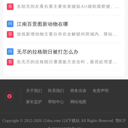
答
永劫无间左看右看主要依靠键鼠Alt辅助观察键、鼠标自由拖动视...
问
江南百景图新动物在哪
答
游戏新增动物主要分布在全解锁州府城内、驿站探险副本、鸡鸣山星...
问
无尽的拉格朗日被打怎么办
答
在无尽的拉格朗日遭遇敌方攻击时，最优处理逻辑分为即时避险、联...
关于我们
联系我们
商务洽谈
免责声明
家长监护
帮助中心
网站地图
Copyright © 2012-2026 124xz.com 124下载站 All Rights Reserved.
鄂ICP