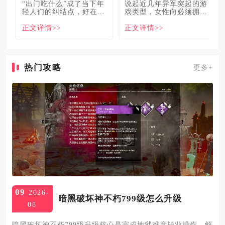
“出门吃什么”成了当下年
说起近几年异军突起的游
轻人们的纠结点，好在美
戏类型，女性向必须拥有
食必吃榜的出现，为大伙
姓名。各大中小厂商、知
正文详情>>
正文详情>>
解
名大
热门攻略
更多+
09
2026-
暗黑破坏神不朽799级怎么升级
08
暗黑破坏神不朽799级升级核心是完成地狱难度毕业操作，解