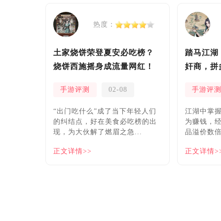
热度：
土家烧饼荣登夏安必吃榜？
踏马江湖
烧饼西施摇身成流量网红！
奸商，拼
安！
手游评测
02-08
手游评
“出门吃什么”成了当下年轻人们
​江湖中掌
的纠结点，好在美食必吃榜的出
为赚钱，
现，为大伙解了燃眉之急...
品溢价数倍
正文详情>>
正文详情>