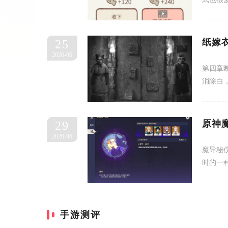
纸嫁
25
2026-06
第四章
消除白
原神
29
2026-06
魔导秘
时的一
手游测评