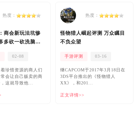
热度：
热度：
：商会新玩法坑惨
怪物猎人崛起评测 万众瞩目
多多砍一砍洗脑夏
不负众望
测
02-08
手游评测
03-16
握着珍惜资源的商人们
继CAPCOM于2017年3月18日在
经常会让自己贩卖的商
3DS平台推出的《怪物猎人
，这就导致他...
XX》，和201...
>
正文详情>>