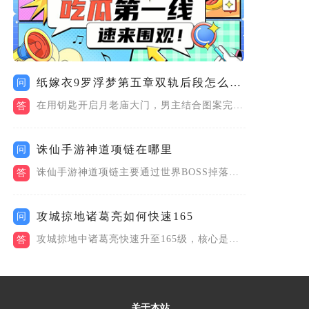
纸嫁衣9罗浮梦第五章双轨后段怎么通关
问
在用钥匙开启月老庙大门，男主结合图案完成门外石画之后，得到充...
答
诛仙手游神道项链在哪里
问
诛仙手游神道项链主要通过世界BOSS掉落、轩辕祖师处兑换以及...
答
攻城掠地诸葛亮如何快速165
问
攻城掠地中诸葛亮快速升至165级，核心是优先清主线、高效刷国...
答
关于本站