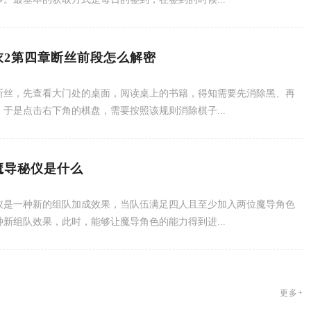
衣2第四章断丝前段怎么解密
断丝，先查看大门处的桌面，阅读桌上的书籍，得知需要先消除黑、再
，于是点击右下角的棋盘，需要按照该规则消除棋子...
魔导秘仪是什么
仪是一种新的组队加成效果，当队伍满足四人且至少加入两位魔导角色
种新组队效果，此时，能够让魔导角色的能力得到进...
更多+