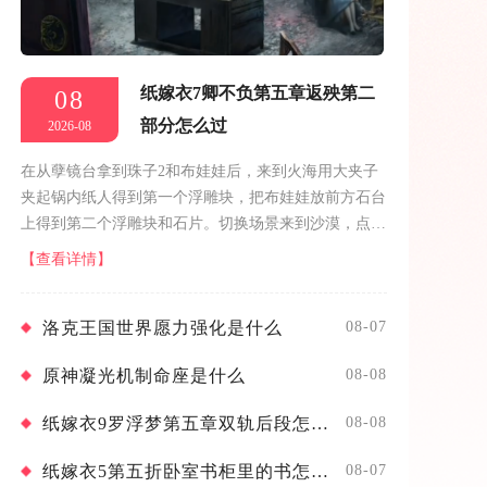
纸嫁衣7卿不负第五章返殃第二
08
部分怎么过
2026-08
在从孽镜台拿到珠子2和布娃娃后，来到火海用大夹子
夹起锅内纸人得到第一个浮雕块，把布娃娃放前方石台
上得到第二个浮雕块和石片。切换场景来到沙漠，点击
左侧的石壁，把石片放上去完成记忆小游戏，进入到洞
【查看详情】
穴内。先点击洞穴内的桌子，把两个...
洛克王国世界愿力强化是什么
08-07
原神凝光机制命座是什么
08-08
纸嫁衣9罗浮梦第五章双轨后段怎么通关
08-08
纸嫁衣5第五折卧室书柜里的书怎么摆
08-07